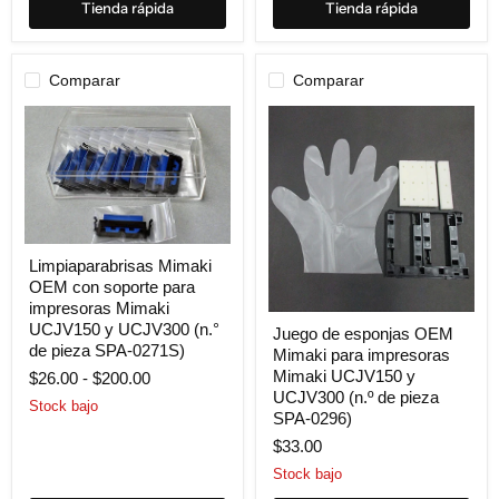
Tienda rápida
Tienda rápida
Comparar
Comparar
Limpiaparabrisas
Limpiaparabrisas Mimaki
Mimaki
OEM con soporte para
OEM
con
impresoras Mimaki
Juego
soporte
UCJV150 y UCJV300 (n.°
Juego de esponjas OEM
de
para
de pieza SPA-0271S)
Mimaki para impresoras
esponjas
impresoras
OEM
Mimaki UCJV150 y
Mimaki
$26.00
-
$200.00
Mimaki
UCJV150
UCJV300 (n.º de pieza
Stock bajo
para
y
SPA-0296)
impresoras
UCJV300
Mimaki
$33.00
(n.
UCJV150
°
Stock bajo
y
de
UCJV300