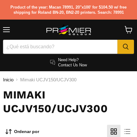
Product of the year: Macan 78991, 20"x100' for $104.50 w/ free
shipping for Roland BN-20, BN2-20 printers. Search: 78991
Menú
Ver
carrito
Need Help?
Contact Us Now
Inicio
Mimaki UCJV150/UCJV300
MIMAKI
UCJV150/UCJV300
Ordenar por