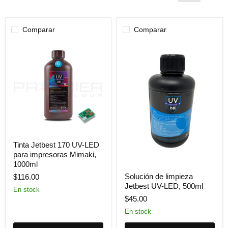
Comparar
Comparar
Tinta
Tinta Jetbest 170 UV-LED
Jetbest
para impresoras Mimaki,
170
UV-
1000ml
Solución
LED
Solución de limpieza
$116.00
de
para
Jetbest UV-LED, 500ml
limpieza
impresoras
En stock
Jetbest
Mimaki,
$45.00
UV-
1000ml
LED,
En stock
500ml